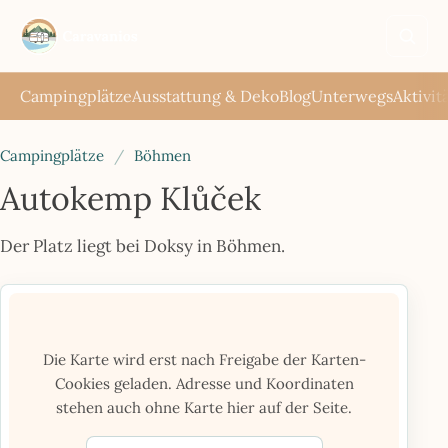
Such
öffne
Campingplätze
Ausstattung & Deko
Blog
Unterwegs
Aktivit
Campingplätze
/
Böhmen
Autokemp Klůček
Der Platz liegt bei Doksy in Böhmen.
Die Karte wird erst nach Freigabe der Karten-
Cookies geladen. Adresse und Koordinaten
stehen auch ohne Karte hier auf der Seite.