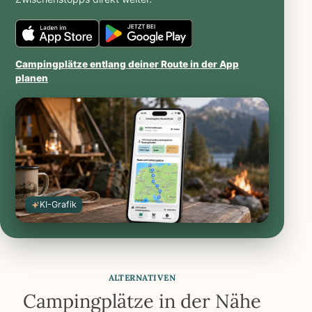
Caravanios
Caravanios
im
bei
Campingplätze entlang deiner Route in der App
iOS
Google
planen
App
Play
Store
öffnen
öffnen
KI-Grafik
ALTERNATIVEN
Campingplätze in der Nähe