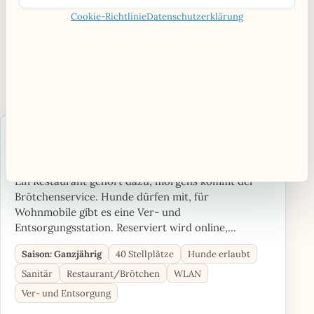
Weniger ideal für:
Camper, die einen
Cookie-Richtlinie
Datenschutzerklärung
Seeplatz oder viel Wellness suchen
Vorher prüfen:
Anreisefenster,
Transitstellplätze und aktuelle
Buchungslage
Camping Pyhrn-Priel
Oberösterreich, Österreich
Ein Restaurant gehört dazu, morgens kommt der
Brötchenservice. Hunde dürfen mit, für
Wohnmobile gibt es eine Ver- und
Entsorgungsstation. Reserviert wird online,…
Saison: Ganzjährig
40 Stellplätze
Hunde erlaubt
Sanitär
Restaurant/Brötchen
WLAN
Ver- und Entsorgung