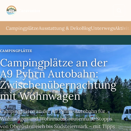
Such
öffne
Campingplätze
Ausstattung & Deko
Blog
Unterwegs
Aktivit
CAMPINGPLÄTZE
Campingplätze an der
A9 Pyhrn Autobahn:
Zwischenübernachtung
mit Wohnwagen
Campingplätze an der A9 Pyhrn-Autobahn für
Wohnwagen und Wohnmobil: routennahe Stopps
von Oberösterreich bis Südsteiermark – mit Tipps