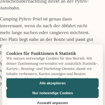
Zwischenübernachtung direkt an der Pyhrn-
Autobahn.
Camping Pyhrn-Priel ist genau dann
interessant, wenn du nach der Abfahrt nicht
mehr lange suchen oder rangieren möchtest.
Der Platz liegt nahe an der Route und passt gut
für eine Nacht vor oder nach Bosrucktunnel,
Pyhrnpass und weiterer Fahrt Richtung Süden.
Cookies für Funktionen & Statistik
Wir nutzen notwendige Cookies für den Betrieb. Mit
Wer mehr Zeit hat, kann den Stopp auch
deiner Zustimmung verwenden wir zusätzlich Statistik-,
Karten-, Routing- und Marketing-Dienste, damit wir
verlängern: Die Region Pyhrn-Priel bietet
Inhalte verbessern, Karten anzeigen und Routen
Wanderwege, Berge und Ausflüge Richtung
berechnen können. Du kannst alle akzeptieren oder nur
Alle akzeptieren
Nationalpark Kalkalpen.
notwendige Cookies verwenden.
Nur notwendige Cookies
Gut für:
schnelle Transitnacht, späte
Ankunft, frühe Weiterfahrt
Auswahl anpassen