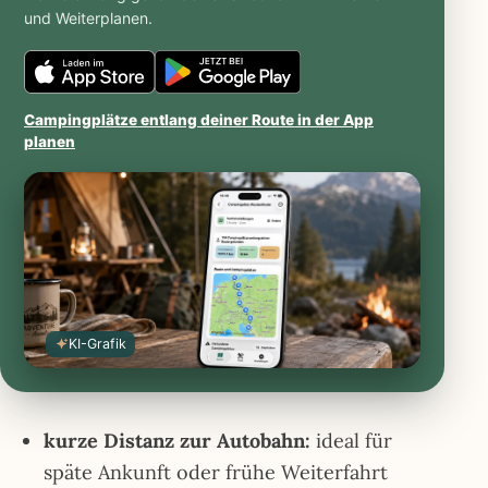
und Weiterplanen.
Caravanios
Caravanios
im
bei
Campingplätze entlang deiner Route in der App
planen
iOS
Google
App
Play
Store
öffnen
öffnen
KI-Grafik
kurze Distanz zur Autobahn:
ideal für
späte Ankunft oder frühe Weiterfahrt