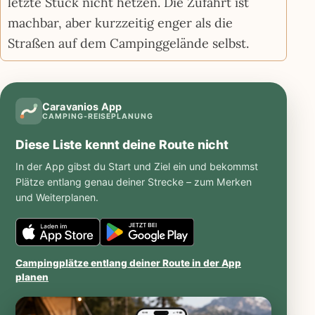
letzte Stück nicht hetzen. Die Zufahrt ist
machbar, aber kurzzeitig enger als die
Straßen auf dem Campinggelände selbst.
Caravanios App
CAMPING-REISEPLANUNG
Diese Liste kennt deine Route nicht
In der App gibst du Start und Ziel ein und bekommst
Plätze entlang genau deiner Strecke – zum Merken
und Weiterplanen.
Caravanios
Caravanios
im
bei
Campingplätze entlang deiner Route in der App
planen
iOS
Google
App
Play