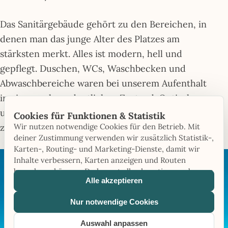
Das Sanitärgebäude gehört zu den Bereichen, in
denen man das junge Alter des Platzes am
stärksten merkt. Alles ist modern, hell und
gepflegt. Duschen, WCs, Waschbecken und
Abwaschbereiche waren bei unserem Aufenthalt
in einem sehr ordentlichen Zustand. Optisch
und funktional wirkt das Ganze hochwertig und
Cookies für Funktionen & Statistik
Wir nutzen notwendige Cookies für den Betrieb. Mit
zeitgemäß.
deiner Zustimmung verwenden wir zusätzlich Statistik-,
Karten-, Routing- und Marketing-Dienste, damit wir
Inhalte verbessern, Karten anzeigen und Routen
berechnen können. Du kannst alle akzeptieren oder nur
Alle akzeptieren
notwendige Cookies verwenden.
Nur notwendige Cookies
Auswahl anpassen