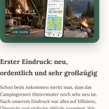
Store
öffnen
öffnen
KI-Grafik
Erster Eindruck: neu,
ordentlich und sehr großzügig
Schon beim Ankommen merkt man, dass das
Campingresort Hinterstoder noch sehr neu ist.
Nach unserem Eindruck war alles auf Effizienz,
Übersicht und einfache Abläufe ausgelegt. Wir