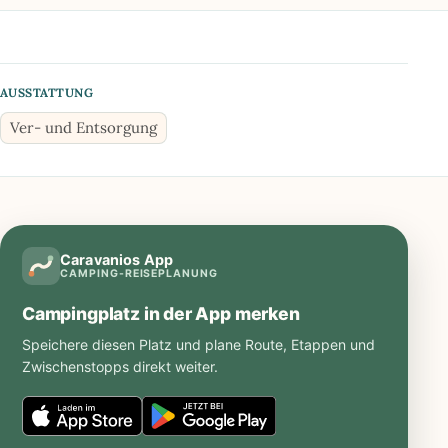
AUSSTATTUNG
Ver- und Entsorgung
Caravanios App
CAMPING-REISEPLANUNG
Campingplatz in der App merken
Speichere diesen Platz und plane Route, Etappen und
Zwischenstopps direkt weiter.
Caravanios
Caravanios
im
bei