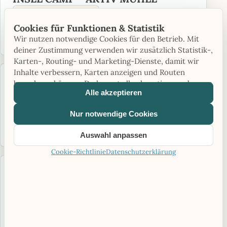
Saison: Saisonbetrieb
Cookies für Funktionen & Statistik
Zum Campingplatz
Wir nutzen notwendige Cookies für den Betrieb. Mit
deiner Zustimmung verwenden wir zusätzlich Statistik-,
Karten-, Routing- und Marketing-Dienste, damit wir
Inhalte verbessern, Karten anzeigen und Routen
10,3 KM ENTFERNT
berechnen können. Du kannst alle akzeptieren oder nur
Camping Pappenheim
Alle akzeptieren
notwendige Cookies verwenden.
Hunde erlaubt
WLAN
Nur notwendige Cookies
Zum Campingplatz
Auswahl anpassen
Cookie-Richtlinie
Datenschutzerklärung
17,0 KM ENTFERNT
DRC Öffentliche Zeltplatzanlage
Neuburg
Hunde erlaubt
WLAN