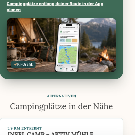
Campingplätze entlang deiner Route in der App
iOS
Google
planen
App
Play
Store
öffnen
öffnen
KI-Grafik
ALTERNATIVEN
Campingplätze in der Nähe
5,9 KM ENTFERNT
INSEL CAMP – AKTIV MÜHLE