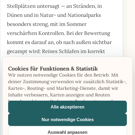
Stellplätzen untersagt — an Stränden, in
Dünen und in Natur- und Nationalparks
besonders streng, mit im Sommer
verschärften Kontrollen. Bei der Bewertung
kommt es darauf an, ob nach außen sichtbar
gecampt wird: Reines Schlafen im korrekt
geparkten Fahrzeug gilt als Parken, solange
Cookies für Funktionen & Statistik
alle Räder am Boden stehen und nichts über
Wir nutzen notwendige Cookies für den Betrieb. Mit
den Fahrzeugumriss hinausragt; sobald
deiner Zustimmung verwenden wir zusätzlich Statistik-,
Markise, Stützen, Tisch oder Stühle draußen
Karten-, Routing- und Marketing-Dienste, damit wir
Inhalte verbessern, Karten anzeigen und Routen
stehen, gilt es als Camping und ist außerhalb
berechnen können. Du kannst alle akzeptieren oder nur
der Plätze nicht erlaubt. Verstöße werden je
Alle akzeptieren
notwendige Cookies verwenden.
nach Region mit Bußgeldern von meist rund
Nur notwendige Cookies
60 bis 600 Euro geahndet, in Schutzgebieten
deutlich höher. Am einfachsten und
Auswahl anpassen