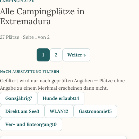
CAMPINGPLÄTZE
Alle Campingplätze in
Extremadura
27 Plätze · Seite 1 von 2
1
2
Weiter »
NACH AUSSTATTUNG FILTERN
Gefiltert wird nur nach geprüften Angaben — Plätze ohne
Angabe zu einem Merkmal erscheinen dann nicht.
Ganzjährig
7
Hunde erlaubt
14
Direkt am See
3
WLAN
12
Gastronomie
15
Ver- und Entsorgung
10