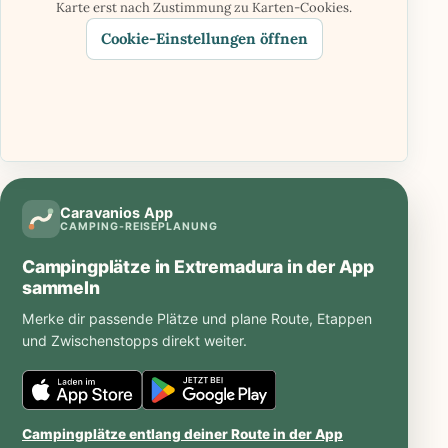
Karte erst nach Zustimmung zu Karten-Cookies.
Cookie-Einstellungen öffnen
Caravanios App
CAMPING-REISEPLANUNG
Campingplätze in Extremadura in der App
sammeln
Merke dir passende Plätze und plane Route, Etappen
und Zwischenstopps direkt weiter.
Caravanios
Caravanios
im
bei
Campingplätze entlang deiner Route in der App
iOS
Google