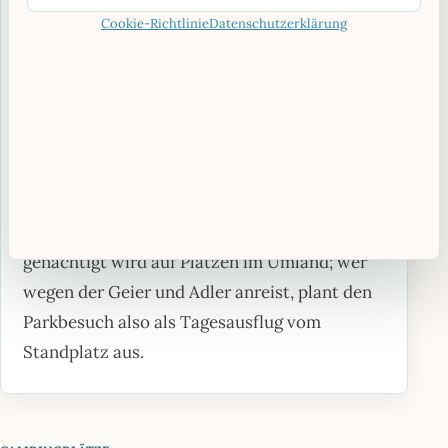
sichersten übernachtet man daher auf
Cookie-Richtlinie
Datenschutzerklärung
offiziellen Camping- oder Stellplätzen; in der
Hochsaison sind die beliebten Küstenplätze
früh belegt, weshalb sich rechtzeitiges
Reservieren lohnt. Im Nationalpark
Monfragüe gilt zusätzlich eine eigene
Einschränkung: Zelten und Wildcampen sind
im gesamten Nationalpark verboten,
genächtigt wird auf Plätzen im Umland; wer
wegen der Geier und Adler anreist, plant den
Parkbesuch also als Tagesausflug vom
Standplatz aus.