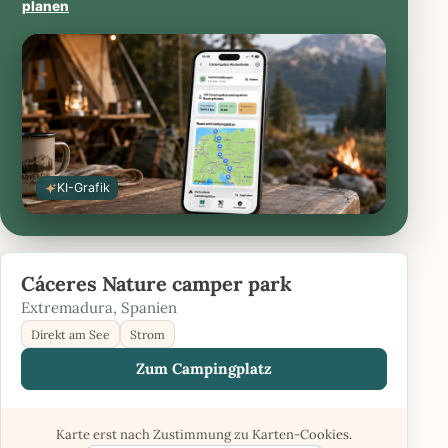
planen
App
Play
Store
öffnen
öffnen
KI-Grafik
Cáceres Nature camper park
Extremadura, Spanien
Direkt am See
Strom
Zum Campingplatz
Karte erst nach Zustimmung zu Karten-Cookies.