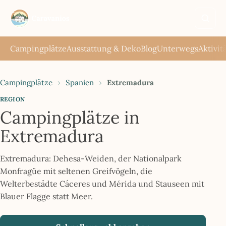
Such
öffne
Campingplätze
Ausstattung & Deko
Blog
Unterwegs
Aktivit
Campingplätze
›
Spanien
›
Extremadura
REGION
Campingplätze in
Extremadura
Extremadura: Dehesa-Weiden, der Nationalpark
Monfragüe mit seltenen Greifvögeln, die
Welterbestädte Cáceres und Mérida und Stauseen mit
Blauer Flagge statt Meer.