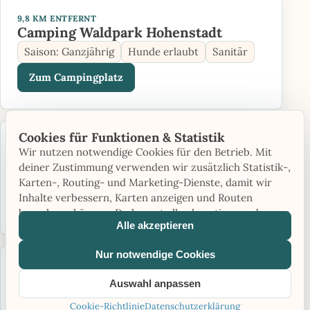
9,8 KM ENTFERNT
Camping Waldpark Hohenstadt
Saison: Ganzjährig
Hunde erlaubt
Sanitär
Zum Campingplatz
Cookies für Funktionen & Statistik
10,7 KM ENTFERNT
Wir nutzen notwendige Cookies für den Betrieb. Mit
ALBCAMPING Westerheim
deiner Zustimmung verwenden wir zusätzlich Statistik-,
Saison: Ganzjährig
Hunde erlaubt
Sanitär
Karten-, Routing- und Marketing-Dienste, damit wir
Inhalte verbessern, Karten anzeigen und Routen
Zum Campingplatz
berechnen können. Du kannst alle akzeptieren oder nur
Alle akzeptieren
notwendige Cookies verwenden.
Nur notwendige Cookies
15,6 KM ENTFERNT
Campingplatz Winkelbachtal
Auswahl anpassen
Saison: Saisonbetrieb
60 Stellplätze
Cookie-Richtlinie
Datenschutzerklärung