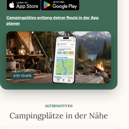
Caravanios
Caravanios
im
bei
Campingplätze entlang deiner Route in der App
iOS
Google
planen
App
Play
Store
öffnen
öffnen
KI-Grafik
ALTERNATIVEN
Campingplätze in der Nähe