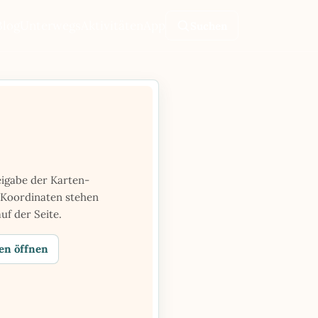
Blog
Unterwegs
Aktivitäten
App
Suchen
Suche
öffnen
eigabe der Karten-
 Koordinaten stehen
uf der Seite.
en öffnen