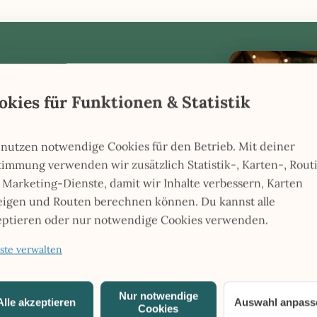
okies für Funktionen & Statistik
stopps direkt weiter.
 nutzen notwendige Cookies für den Betrieb. Mit deiner
KI-Grafik
timmung verwenden wir zusätzlich Statistik-, Karten-, Rout
 Marketing-Dienste, damit wir Inhalte verbessern, Karten
eigen und Routen berechnen können. Du kannst alle
eptieren oder nur notwendige Cookies verwenden.
ste verwalten
ähe
Nur notwendige
Alle akzeptieren
Auswahl anpass
Cookies