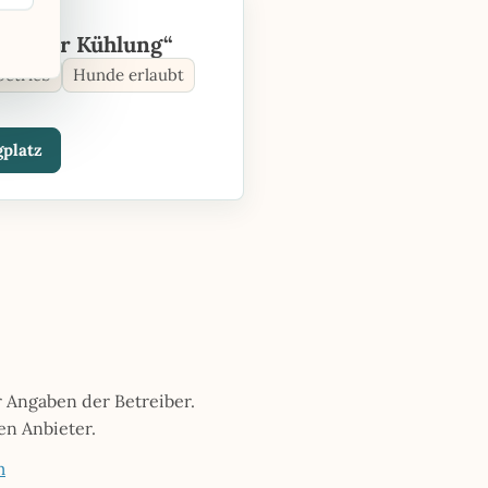
T
tz „Zur Kühlung“
betrieb
Hunde erlaubt
platz
 Angaben der Betreiber.
en Anbieter.
m