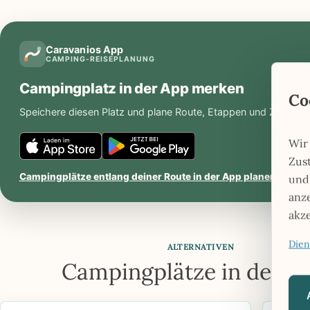
Caravanios App
CAMPING-REISEPLANUNG
Campingplatz in der App merken
Co
Speichere diesen Platz und plane Route, Etappen und Zwischen
Wir
Caravanios
Caravanios
Zus
im
bei
Campingplätze entlang deiner Route in der App planen
und
iOS
Google
App
Play
anz
Store
öffnen
akz
öffnen
Dien
ALTERNATIVEN
Campingplätze in der N