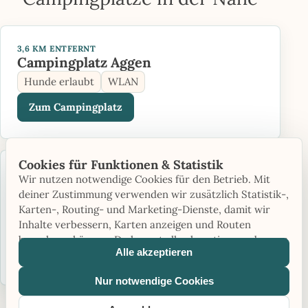
3,6 KM ENTFERNT
Campingplatz Aggen
Hunde erlaubt
WLAN
Zum Campingplatz
Cookies für Funktionen & Statistik
19,6 KM ENTFERNT
Wir nutzen notwendige Cookies für den Betrieb. Mit
Lentemaheerd
deiner Zustimmung verwenden wir zusätzlich Statistik-,
Saison: Saisonbetrieb
Direkt am Meer
Karten-, Routing- und Marketing-Dienste, damit wir
Inhalte verbessern, Karten anzeigen und Routen
Hunde erlaubt
berechnen können. Du kannst alle akzeptieren oder nur
Alle akzeptieren
Zum Campingplatz
notwendige Cookies verwenden.
Nur notwendige Cookies
›
Alle Plätze in Niedersachsen ansehen