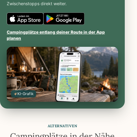
Zwischenstopps direkt weiter.
Caravanios
Caravanios
im
bei
Campingplätze entlang deiner Route in der App
iOS
Google
planen
App
Play
Store
öffnen
öffnen
KI-Grafik
ALTERNATIVEN
Campingplätze in der Nähe