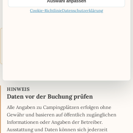
Auswahl anpassen
Cookie-Richtlinie
Datenschutzerklärung
Dieses Element konnte aufgrund deiner Cookie-
Einstellungen nicht geladen werden. Klicke hier, um
die Cookies zu akzeptieren und das Element
anzuzeigen.
HINWEIS
Daten vor der Buchung prüfen
Alle Angaben zu Campingplätzen erfolgen ohne
Gewähr und basieren auf öffentlich zugänglichen
Informationen oder Angaben der Betreiber.
Ausstattung und Daten können sich jederzeit