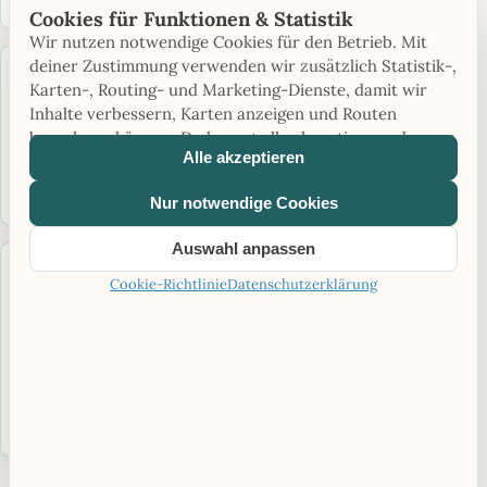
Cookies für Funktionen & Statistik
Wir nutzen notwendige Cookies für den Betrieb. Mit
deiner Zustimmung verwenden wir zusätzlich Statistik-,
14,3 KM ENTFERNT
Karten-, Routing- und Marketing-Dienste, damit wir
Thermenland Camping Fürstenfeld
Inhalte verbessern, Karten anzeigen und Routen
Saison: Saisonbetrieb
Sanitär
Strom
berechnen können. Du kannst alle akzeptieren oder nur
Alle akzeptieren
notwendige Cookies verwenden.
Zum Campingplatz
Nur notwendige Cookies
Auswahl anpassen
14,7 KM ENTFERNT
Cookie-Richtlinie
Datenschutzerklärung
Reisemobil-Stellplatz Thorschütz
Saison: Saisonbetrieb
30 Stellplätze
Hunde erlaubt
Zum Campingplatz
›
Alle Plätze in Burgenland ansehen