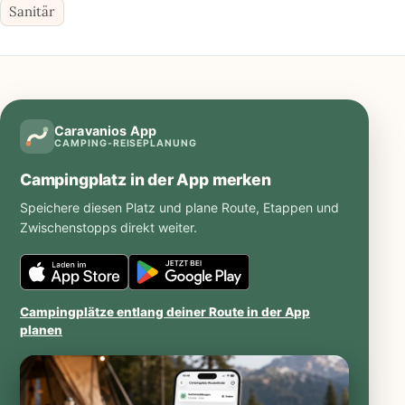
Sanitär
Caravanios App
CAMPING-REISEPLANUNG
Campingplatz in der App merken
Speichere diesen Platz und plane Route, Etappen und
Zwischenstopps direkt weiter.
Caravanios
Caravanios
im
bei
Campingplätze entlang deiner Route in der App
iOS
Google
planen
App
Play
Store
öffnen
öffnen