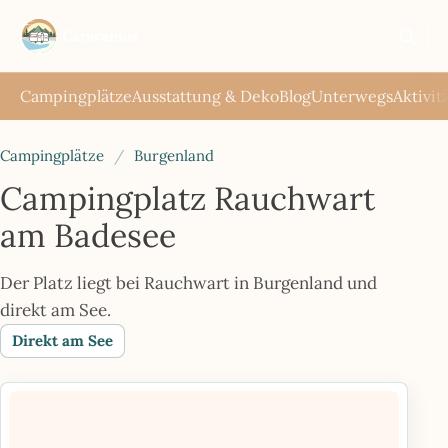
Such
öffne
Campingplätze
Ausstattung & Deko
Blog
Unterwegs
Aktivit
Campingplätze
/
Burgenland
Campingplatz Rauchwart
am Badesee
Der Platz liegt bei Rauchwart in Burgenland und
direkt am See.
Direkt am See