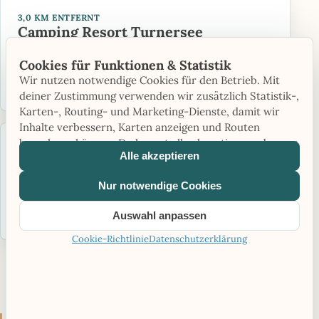
3,0 KM ENTFERNT
Camping Resort Turnersee
Direkt am See
Sanitär
Cookies für Funktionen & Statistik
Zum Campingplatz
Wir nutzen notwendige Cookies für den Betrieb. Mit
deiner Zustimmung verwenden wir zusätzlich Statistik-,
Karten-, Routing- und Marketing-Dienste, damit wir
Inhalte verbessern, Karten anzeigen und Routen
berechnen können. Du kannst alle akzeptieren oder nur
4,1 KM ENTFERNT
Alle akzeptieren
Naturisten Feriendorf Rutar Lido
notwendige Cookies verwenden.
Saison: Ganzjährig
Restaurant/Brötchen
Nur notwendige Cookies
Zum Campingplatz
Auswahl anpassen
Cookie-Richtlinie
Datenschutzerklärung
›
Alle Plätze in Kärnten ansehen