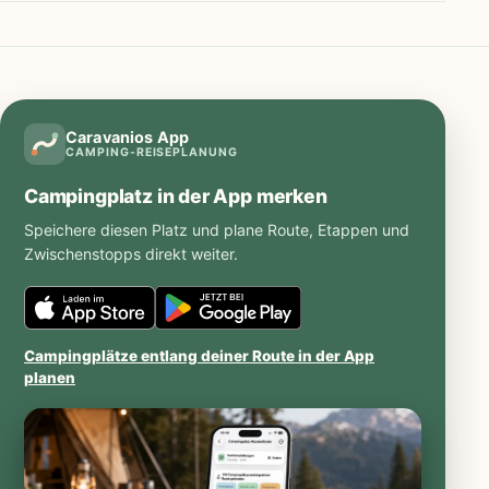
Caravanios App
CAMPING-REISEPLANUNG
Campingplatz in der App merken
Speichere diesen Platz und plane Route, Etappen und
Zwischenstopps direkt weiter.
Caravanios
Caravanios
im
bei
Campingplätze entlang deiner Route in der App
iOS
Google
planen
App
Play
Store
öffnen
öffnen