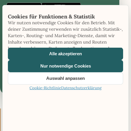
Caravanios
Caravanios
Cookies für Funktionen & Statistik
im
bei
Campingplätze entlang deiner Route in der App
iOS
Google
Wir nutzen notwendige Cookies für den Betrieb. Mit
planen
App
Play
deiner Zustimmung verwenden wir zusätzlich Statistik-,
Store
öffnen
Karten-, Routing- und Marketing-Dienste, damit wir
öffnen
Inhalte verbessern, Karten anzeigen und Routen
berechnen können. Du kannst alle akzeptieren oder nur
Alle akzeptieren
notwendige Cookies verwenden.
Nur notwendige Cookies
Auswahl anpassen
KI-Grafik
Cookie-Richtlinie
Datenschutzerklärung
HINWEIS
Daten vor der Buchung prüfen
Alle Angaben zu Campingplätzen erfolgen ohne