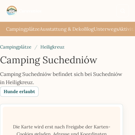
Such
öffne
Campingplätze
Ausstattung & Deko
Blog
Unterwegs
Aktivit
Campingplätze
/
Heiligkreuz
Camping Suchedniów
Camping Suchedniów befindet sich bei Suchedniów
in Heiligkreuz.
Hunde erlaubt
Die Karte wird erst nach Freigabe der Karten-
Cookies geladen. Adresse und Koordinaten