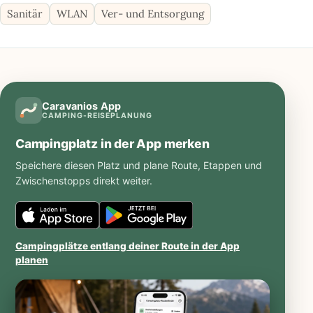
Sanitär
WLAN
Ver- und Entsorgung
Caravanios App
CAMPING-REISEPLANUNG
Campingplatz in der App merken
Speichere diesen Platz und plane Route, Etappen und
Zwischenstopps direkt weiter.
Caravanios
Caravanios
im
bei
Campingplätze entlang deiner Route in der App
iOS
Google
planen
App
Play
Store
öffnen
öffnen