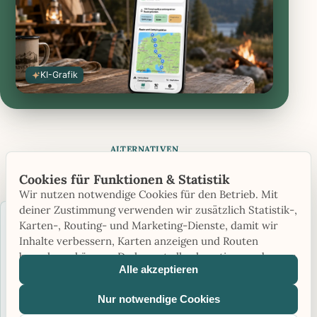
KI-Grafik
ALTERNATIVEN
Campingplätze in der Nähe
Cookies für Funktionen & Statistik
Wir nutzen notwendige Cookies für den Betrieb. Mit
deiner Zustimmung verwenden wir zusätzlich Statistik-,
17,4 KM ENTFERNT
Karten-, Routing- und Marketing-Dienste, damit wir
Gökaskratts Camping
Inhalte verbessern, Karten anzeigen und Routen
berechnen können. Du kannst alle akzeptieren oder nur
Saison: Ganzjährig
Direkt am See
Alle akzeptieren
notwendige Cookies verwenden.
Hunde erlaubt
Nur notwendige Cookies
Zum Campingplatz